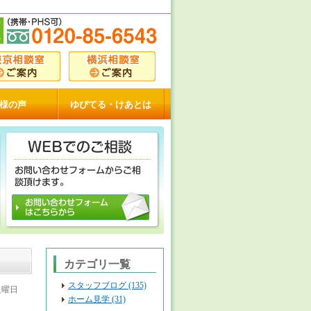
様の声
ゆぴてる・けあとは
カテゴリ一覧
スタッフブログ (135)
 火曜日
ホーム見学 (31)