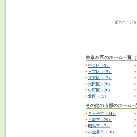
前のページを
東京23区のホーム一覧（7
中央区（5）
文京区（15）
江東区（17）
大田区（78）
中野区（26）
北区（15）
その他の市部のホーム一覧
八王子市（44）
三鷹市（29）
昭島市（7）
小金井市（10）