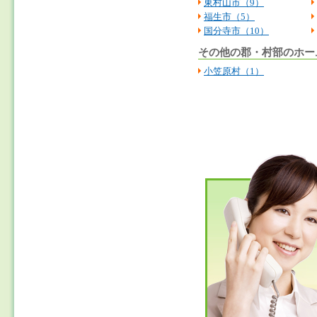
東村山市（9）
福生市（5）
国分寺市（10）
その他の郡・村部のホー
小笠原村（1）