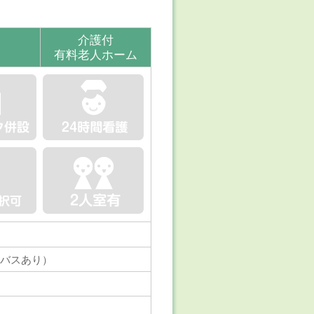
介護付
有料老人ホーム
、バスあり）