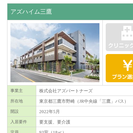
アズハイム三鷹
株式会社アズパートナーズ
事業主
東京都
三鷹市野崎（JR中央線「三鷹」バス）
所在地
2022年5月
開設
要支援、要介護
入居要件
93室（18㎡）
定員