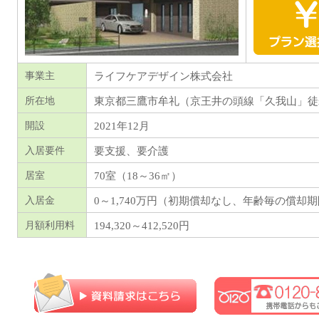
ライフケアデザイン株式会社
事業主
東京都
三鷹市牟礼（京王井の頭線「久我山」徒
所在地
2021年12月
開設
要支援、要介護
入居要件
70室（18～36㎡）
居室
0～1,740万円（初期償却なし、年齢毎の償却
入居金
194,320～412,520
円
月額利用料