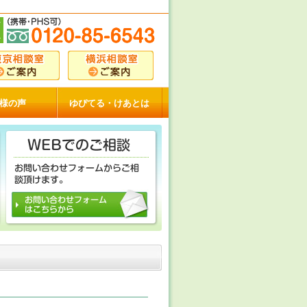
様の声
ゆぴてる・けあとは