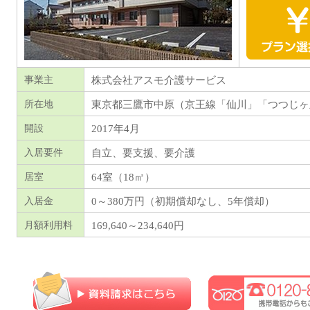
株式会社アスモ介護サービス
事業主
東京都
三鷹市中原（京王線「仙川」「つつじヶ
所在地
2017年4月
開設
自立、要支援、要介護
入居要件
64室（18㎡）
居室
0～380万円（初期償却なし、5年償却）
入居金
169,640～234,640
円
月額利用料