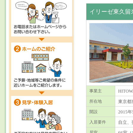
イリーゼ東久留
HIT
事業主
東京都
所在地
2015年
開設
自立、
入居要件
66室（
居室