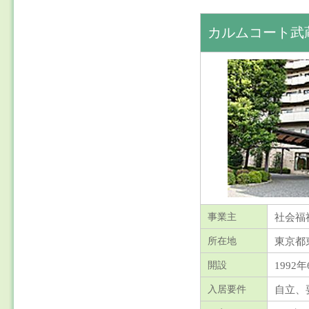
カルムコート武
社会福
事業主
東京都
所在地
1992年
開設
自立、
入居要件