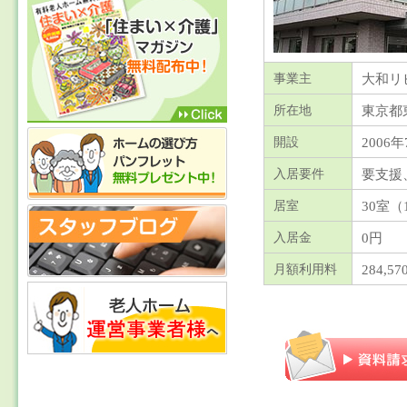
大和リ
事業主
東京都
所在地
2006年
開設
要支援
入居要件
30室（
居室
0円
入居金
284,5
月額利用料