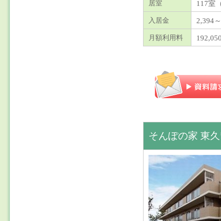
117室
居室
2,394～
入居金
192,05
月額利用料
そんぽの家 東