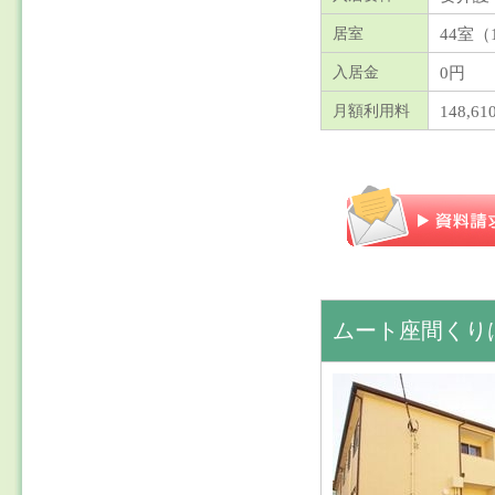
44室（
居室
0円
入居金
148,61
月額利用料
ムート座間くり