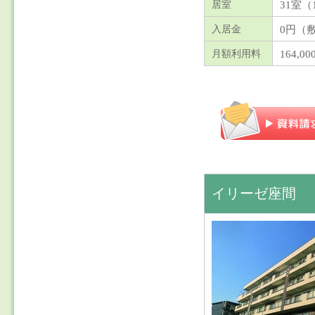
31室（
居室
0円（
入居金
164,00
月額利用料
イリーゼ座間