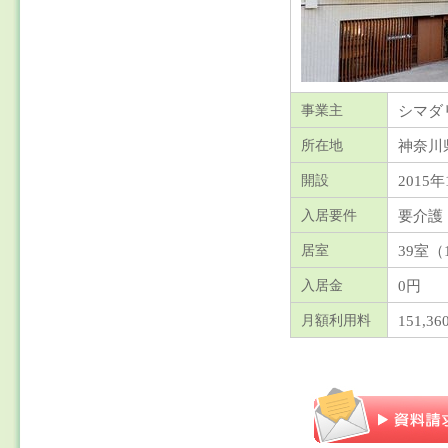
シマダ
事業主
神奈川
所在地
2015年
開設
要介護
入居要件
39室（1
居室
0円
入居金
151,36
月額利用料