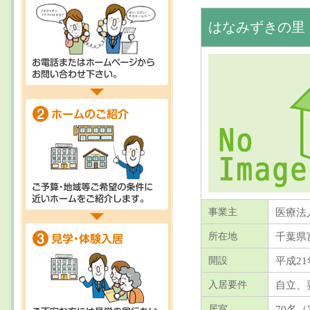
はなみずきの里
医療法
事業主
千葉県
所在地
平成21
開設
自立、
入居要件
70名
居室