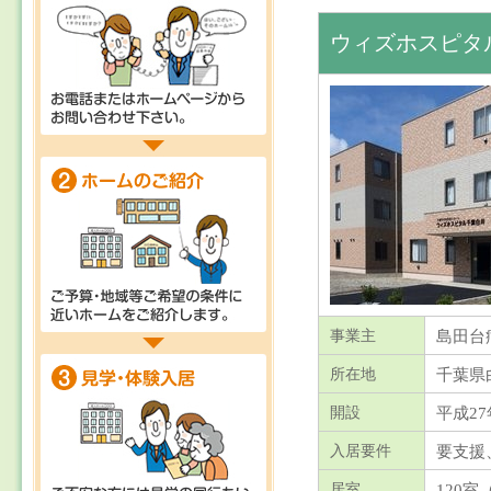
ウィズホスピタ
島田台
事業主
千葉県
所在地
平成27
開設
要支援
入居要件
120室（
居室