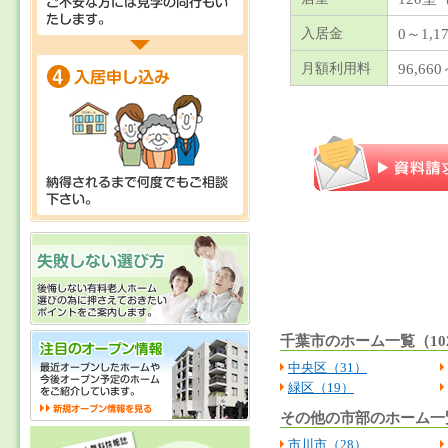
0～1,
入居金
96,660
月額利用料
千葉市のホーム一覧（10
中央区（31）
緑区（19）
その他の市部のホーム一覧
市川市（28）