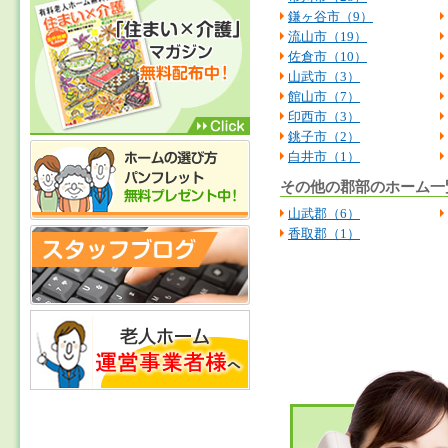
鎌ヶ谷市（9）
流山市（19）
佐倉市（10）
山武市
（3）
館山市（7）
印西市（3）
銚子市（2）
白井市（1）
その他の郡部のホーム一
山武郡（6）
香取郡（1）