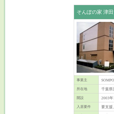
そんぽの家 津田
SOM
事業主
千葉県
所在地
2003年
開設
要支援
入居要件