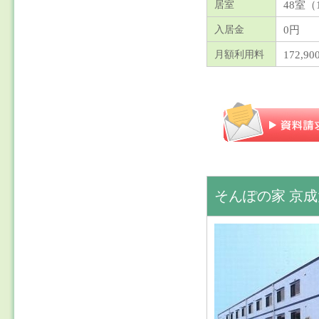
48室
（
居室
0円
入居金
172,
月額利用料
そんぽの家 京